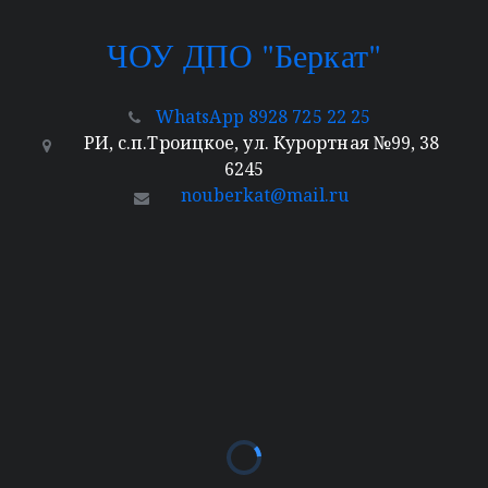
ЧОУ ДПО "Б
еркат"
WhatsApp 8928 725 22 25
РИ
,
с.п.Троицкое
,
ул. Курортная №99
,
38
6245
nouberkat@mail.ru